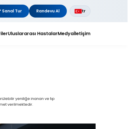
 Sanal Tur
Randevu Al
tr
iler
Uluslararası Hastalar
Medya
İletişim
ülebilir yeniliğe inanan ve tıp
zmet verilmektedir.