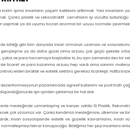
 bizim işimiz insanların yaşam kalitesini arttırmak. Yani insanların 
ak. Çünkü plastik ve rekonstrüktif cerrahların işi vücutta bütünlü
n yapmak ya da uyumu bozan anormal bir uzuvu normale çevirmektir.
inde bildiği gibi tüm dünyada insan ömrünün uzaması ve sosyoekono
 gençleşme ya da daha güzel olma arzusu çok güçlü şekilde ortaya çı
 çaba ve para harcamaya başladılar ki, bu aynı zamanda dev bir sek
rde ticaret ve para kazanma arzusu hep vardı ama sanırım materyal
ontrolü elden bıraktık ve estetik sektörü gereksiz ticarileşti. Hatta ba
 dezenformasyonun pazarlamada agresif kullanımı ve post truth çağı bu 
düşündüğünüzde işin içinden çıkılamaz bir hal aldı.
nle mesleğinde uzmanlaşmış ve kariyer sahibi 10 Plastik, Rekonstrükt
ecek çok sözümüz var. Çünkü kendimizi mesleğimize, ülkemize ve tüm
arak; insan sosyolojisinde estetik ve güzellik kavramlarını, insan v
 normalleşmeyi tekrar konuşacağız. Bildiğimiz her şeyi insanlara an