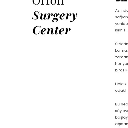
Orion
Surgery
Aslında
sağlam
yenide
Center
işimiz.
Sizler
kalma,
zaman,
her ye
biraz k
Hele ki
odaklı 
Bu nede
söyley
başlay
açıdan