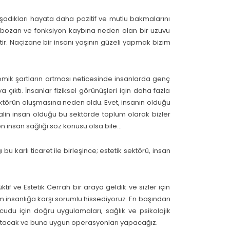
yaşadıkları hayata daha pozitif ve mutlu bakmalarını
ğü bozan ve fonksiyon kaybına neden olan bir uzuvu
 Naçizane bir insanı yaşının güzeli yapmak bizim
mik şartların artması neticesinde insanlarda genç
ktı. İnsanlar fiziksel görünüşleri için daha fazla
törün oluşmasına neden oldu. Evet, insanın olduğu
in insan olduğu bu sektörde toplum olarak bizler
zen insan sağlığı söz konusu olsa bile…
karlı ticaret ile birleşince; estetik sektörü, insan
if ve Estetik Cerrah bir araya geldik ve sizler için
 insanlığa karşı sorumlu hissediyoruz. En başından
ücudu için doğru uygulamaları, sağlık ve psikolojik
latacak ve buna uygun operasyonları yapacağız.