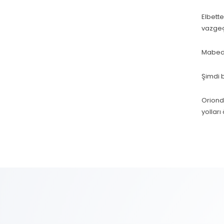
Elbett
vazgeçi
Mabedi
Şimdi 
Oriond
yolları