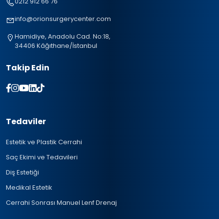
0212 912 66 76
info@orionsurgerycenter.com
Hamidiye, Anadolu Cad. No:18,
34406 Kâğıthane/İstanbul
Takip Edin
Tedaviler
Estetik ve Plastik Cerrahi
Saç Ekimi ve Tedavileri
Diş Estetiği
Medikal Estetik
Cerrahi Sonrası Manuel Lenf Drenaj