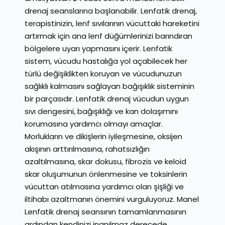
drenaj seanslarına başlanabilir. Lenfatik drenaj,
terapistinizin, lenf sıvılarının vücuttaki hareketini
artırmak için ana lenf düğümlerinizi barındıran
bölgelere uyarı yapmasını içerir. Lenfatik
sistem, vücudu hastalığa yol açabilecek her
türlü değişiklikten koruyan ve vücudunuzun
sağlıklı kalmasını sağlayan bağışıklık sisteminin
bir parçasıdır. Lenfatik drenaj vücudun uygun
sıvı dengesini, bağışıklığı ve kan dolaşımını
korumasına yardımcı olmayı amaçlar.
Morlukların ve dikişlerin iyileşmesine, oksijen
akışının arttırılmasına, rahatsızlığın
azaltılmasına, skar dokusu, fibrozis ve keloid
skar oluşumunun önlenmesine ve toksinlerin
vücuttan atılmasına yardımcı olan şişliği ve
iltihabı azaltmanın önemini vurguluyoruz. Manel
Lenfatik drenaj seansının tamamlanmasının
ardından kendinizi inanılmaz derecede