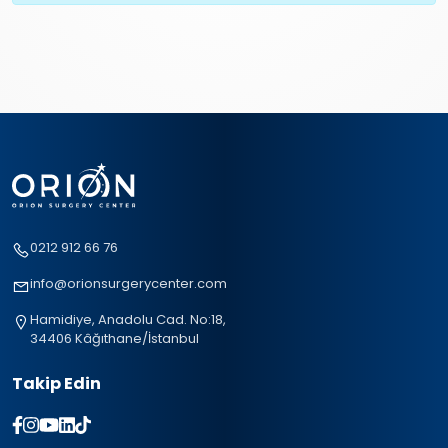
0212 912 66 76
info@orionsurgerycenter.com
Hamidiye, Anadolu Cad. No:18,
34406 Kâğıthane/İstanbul
Takip Edin