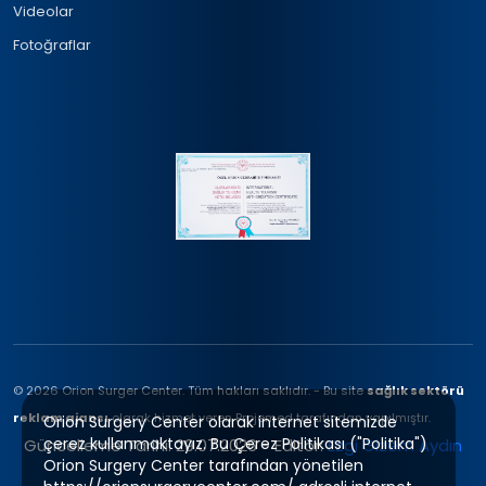
Videolar
Fotoğraflar
© 2026 Orion Surger Center. Tüm hakları saklıdır. - Bu site
sağlık sektörü
reklam ajansı
olarak hizmet veren Projemed tarafından yapılmıştır.
Orion Surgery Center olarak internet sitemizde
çerez kullanmaktayız. Bu Çerez Politikası ("Politika")
Güncelleme Tarihi: 29.07.2026 - Editör:
Ezgi Gizem Aydın
Orion Surgery Center tarafından yönetilen